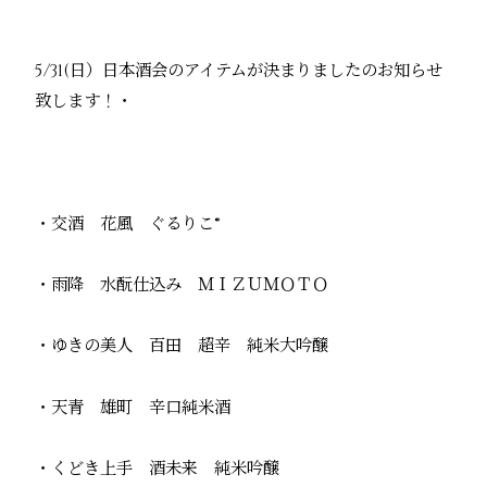
5/31(日）
日本酒会のアイテムが決まりましたのお知らせ
致します！・
・交酒 花風 ぐるりこ
®
・雨降 水酛仕込み ＭＩＺＵＭＯＴＯ
・ゆきの美人 百田 超辛 純米大吟醸
・天青 雄町 辛口純米酒
・くどき上手 酒未来 純米吟醸