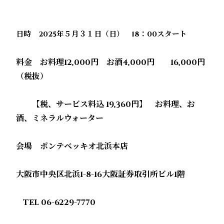
日時
2025
年５月３１日（日）
18
：
00
スタート
料金 お料理
12,000
円 お酒
4,000
円
16,000
円
（税抜）
【税、サービス料込
19,360
円】 お料理、お
酒、ミネラルウォーター
会場 ポンテベッキオ北浜本店
大阪市中央区北浜
1-8-16
大阪証券取引所ビル
1
階
TEL 06-6229-7770